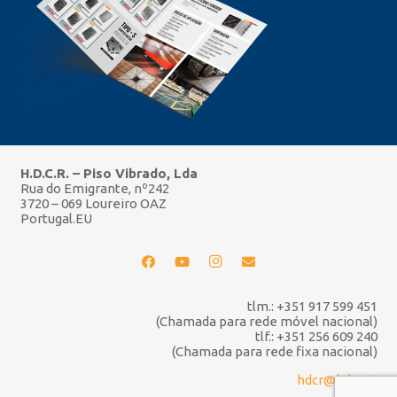
H.D.C.R. – Piso Vibrado, Lda
Rua do Emigrante, nº242
3720 – 069 Loureiro OAZ
Portugal.EU
tlm.: +351 917 599 451
(Chamada para rede móvel nacional)
tlf.: +351 256 609 240
(Chamada para rede fixa nacional)
hdcr@hdcr.pt