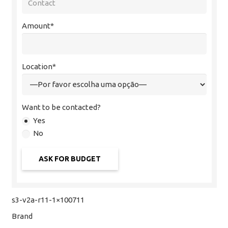
Amount*
Location*
Want to be contacted?
Yes
No
s3-v2a-r11-1×100711
Brand