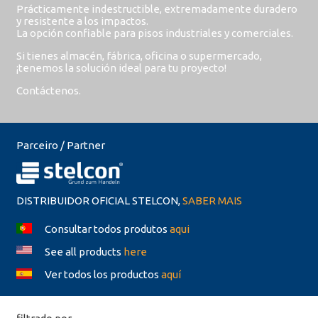
Prácticamente indestructible, extremadamente duradero
y resistente a los impactos.
La opción confiable para pisos industriales y comerciales.
Si tienes almacén, fábrica, oficina o supermercado,
¡tenemos la solución ideal para tu proyecto!
Contáctenos.
Parceiro / Partner
DISTRIBUIDOR OFICIAL STELCON,
SABER MAIS
Consultar todos produtos
aqui
See all products
here
Ver todos los productos
aquí