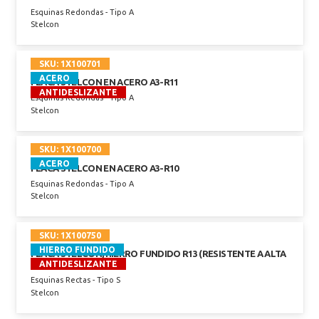
Esquinas Redondas - Tipo A
Stelcon
SKU:
1X100701
ACERO
PLACA STELCON EN ACERO A3-R11
ANTIDESLIZANTE
Esquinas Redondas - Tipo A
Stelcon
SKU:
1X100700
ACERO
PLACA STELCON EN ACERO A3-R10
Esquinas Redondas - Tipo A
Stelcon
SKU:
1X100750
HIERRO FUNDIDO
PLACA STELCON, HIERRO FUNDIDO R13 (RESISTENTE A ALTA
ANTIDESLIZANTE
TEMPERATURA)
Esquinas Rectas - Tipo S
Stelcon