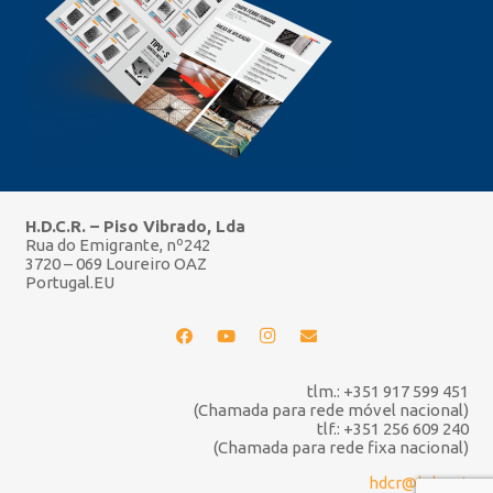
H.D.C.R. – Piso Vibrado, Lda
Rua do Emigrante, nº242
3720 – 069 Loureiro OAZ
Portugal.EU
tlm.: +351 917 599 451
(Chamada para rede móvel nacional)
tlf.: +351 256 609 240
(Chamada para rede fixa nacional)
hdcr@hdcr.pt